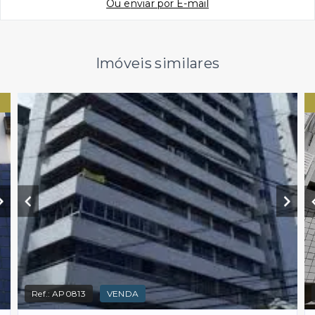
Ou e
nviar por E-mail
Imóveis similares
Ref.:
AP0813
VENDA