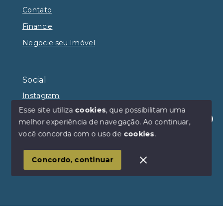
Contato
Financie
Negocie seu Imóvel
Social
Instagram
Esse site utiliza
cookies
, que possibilitam uma
melhor experiência de navegação.
Ao continuar,
Olá! Estamos disponíveis para te ajudar.
você concorda com o uso de
cookies
.
© Copyright 2026 - Avançar Imóveis - Todos os
direitos reservados
Concordo, continuar
SITE PARA IMOBILIARIA
Início
Histórico
Favoritos