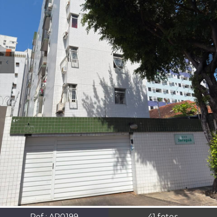
Ref.:
AP0199
41
fotos