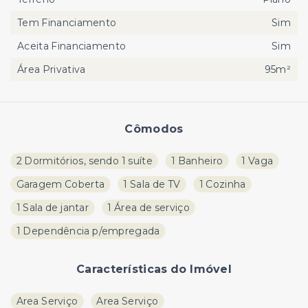
Tem Financiamento
Sim
Aceita Financiamento
Sim
Área Privativa
95m²
Cômodos
2 Dormitórios, sendo 1 suíte
1 Banheiro
1 Vaga
Garagem Coberta
1 Sala de TV
1 Cozinha
1 Sala de jantar
1 Área de serviço
1 Dependência p/empregada
Características do Imóvel
Area Serviço
Area Serviço