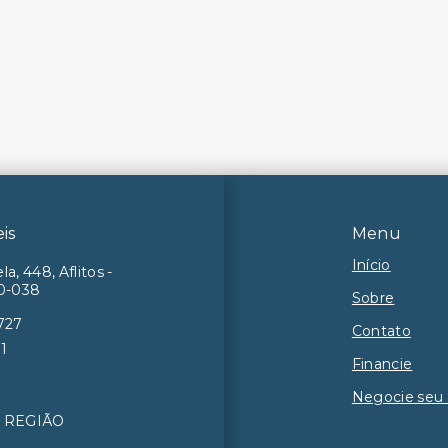
eis
Menu
Início
la, 448, Aflitos -
50-038
Sobre
727
Contato
71
Financie
Negocie seu
7ª REGIÃO