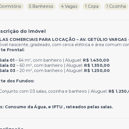
 Dormitório
5 Banheiros
4 Vagas
1 Copa
1 Cozinha
scrição do imóvel
LAS COMERCIAIS PARA LOCAÇÃO – AV. GETÚLIO VARGAS 
óvel nascente, gradeado, com cerca elétrica e área comum c
rte Frontal:
Sala 01
– 64 m², com banheiro | Aluguel:
R$ 1.450,00
Sala 02
– 60 m², com banheiro | Aluguel:
R$ 1.350,00
Sala 03
– 20 m², com banheiro | Aluguel:
R$ 1.250,00
rte dos Fundos:
Conjunto com 03 salas, cozinha e banheiro | Aluguel:
R$ 1.250
s: Consumo da Água, e IPTU , rateados pelas salas.