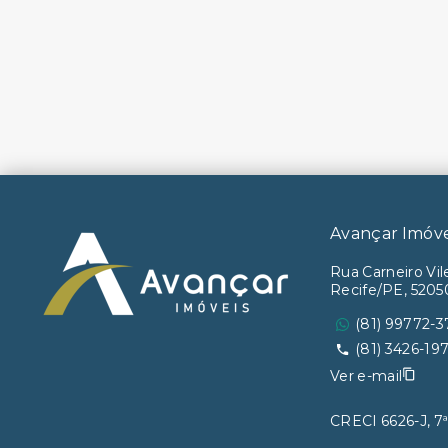
Avançar Imóv
Rua Carneiro Vile
Recife/PE, 520
(81) 99772-3
(81) 3426-19
Ver e-mail
CRECI 6626-J, 