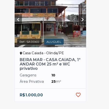
Ref.:
SA0060
ALUGUEL
Casa Caiada - Olinda/PE
BEIRA MAR - CASA CAIADA, 1º
ANDAR COM 25 m² e WC
privativo
Garagens
10
Área Privativa
25
m²
R$1.000,00