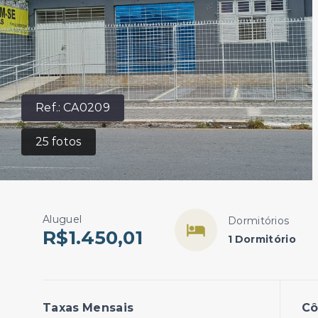
Ref.:
CA0209
25
fotos
Aluguel
Dormitórios
R$1.450,01
1 Dormitório
Taxas Mensais
C