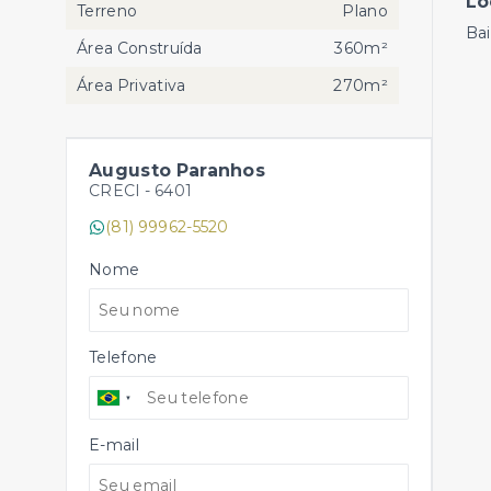
Lo
Terreno
Plano
Bai
Área Construída
360m²
Área Privativa
270m²
Augusto Paranhos
CRECI -
6401
(81) 99962-5520
Nome
Telefone
E-mail