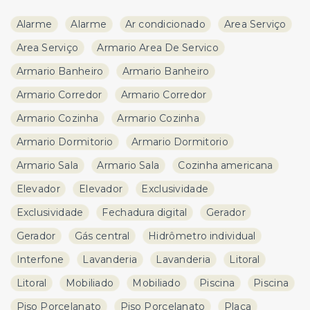
Alarme
Alarme
Ar condicionado
Area Serviço
Area Serviço
Armario Area De Servico
Armario Banheiro
Armario Banheiro
Armario Corredor
Armario Corredor
Armario Cozinha
Armario Cozinha
Armario Dormitorio
Armario Dormitorio
Armario Sala
Armario Sala
Cozinha americana
Elevador
Elevador
Exclusividade
Exclusividade
Fechadura digital
Gerador
Gerador
Gás central
Hidrômetro individual
Interfone
Lavanderia
Lavanderia
Litoral
Litoral
Mobiliado
Mobiliado
Piscina
Piscina
Piso Porcelanato
Piso Porcelanato
Placa