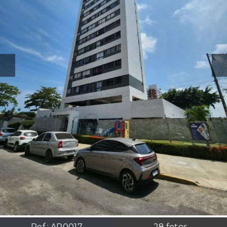
Ref.:
AP0017
28
fotos