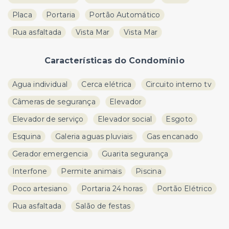
Placa
Portaria
Portão Automático
Rua asfaltada
Vista Mar
Vista Mar
Características do Condomínio
Agua individual
Cerca elétrica
Circuito interno tv
Câmeras de segurança
Elevador
Elevador de serviço
Elevador social
Esgoto
Esquina
Galeria aguas pluviais
Gas encanado
Gerador emergencia
Guarita segurança
Interfone
Permite animais
Piscina
Poco artesiano
Portaria 24 horas
Portão Elétrico
Rua asfaltada
Salão de festas