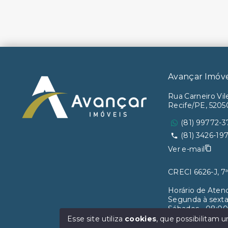
Avançar Imóv
Rua Carneiro Vile
Recife/PE, 520
(81) 99772-3
(81) 3426-19
Ver e-mail
CRECI 6626-J, 
Horário de Aten
Segunda à sexta
Sábados - 08:00
Esse site utiliza
cookies
, que possibilitam