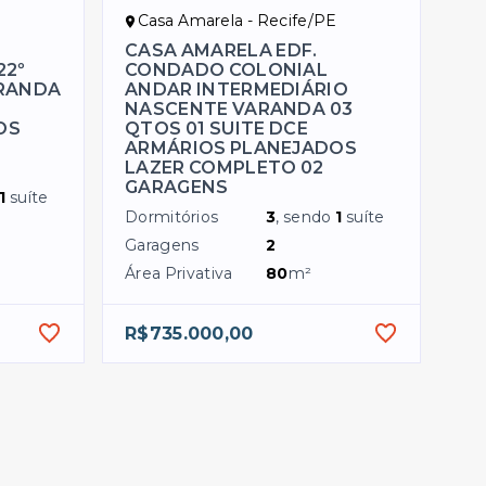
E
Casa Amarela - Recife/PE
CASA AMARELA EDF.
22º
CONDADO COLONIAL
RANDA
ANDAR INTERMEDIÁRIO
NASCENTE VARANDA 03
OS
QTOS 01 SUITE DCE
ARMÁRIOS PLANEJADOS
LAZER COMPLETO 02
GARAGENS
1
suíte
Dormitórios
3
, sendo
1
suíte
Garagens
2
Área Privativa
80
m²
R$735.000,00