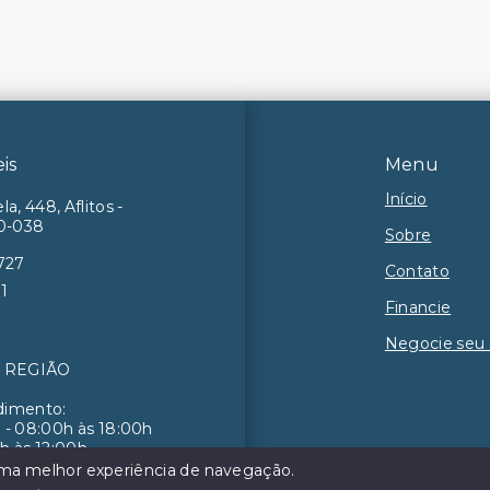
eis
Menu
Início
la, 448, Aflitos -
50-038
Sobre
727
Contato
71
Financie
Negocie seu
7ª REGIÃO
dimento:
 - 08:00h às 18:00h
h às 12:00h
 uma melhor experiência de navegação.