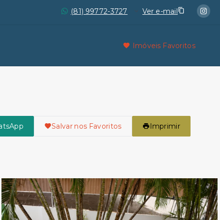
(81) 99772-3727
Ver e-mail
Imóveis Favoritos
atsApp
Salvar nos Favoritos
Imprimir