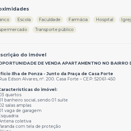
oximidades
anco
Escola
Faculdade
Farmácia
Hospital
Igre
upermercado
Transporte público
scrição do imóvel
 OPORTUNIDADE DE VENDA APARTAMENTNO NO BAIRRO 
ifício Ilha de Ponza - Junto da Praça de Casa Forte
Rua Edson Alvares, nº. 200. Casa Forte – CEP:
52061-450
Características do imóvel:
 03 quartos
01 banheiro social, sendo 01 suíte
 02 salas amplas
 01 vaga de garagem
Esquadria
Antena coletiva
 Varanda com tela de proteção