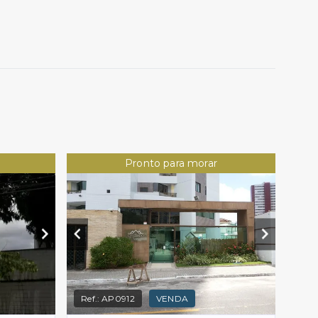
Pronto para morar
Ref.:
AP0912
VENDA