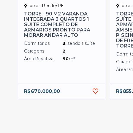
Torre - Recife/PE
Torre 
TORRE - 90 M2 VARANDA
TORRE 
INTEGRADA 3 QUARTOS 1
SUÍTE
SUITE COMPLETO DE
ARMÁR
ARMARIOS PRONTO PARA
AMBIE
MORAR ANDAR ALTO
PISCI
DE FR
Dormitórios
3
, sendo
1
suíte
TORR
Garagens
2
Dormitó
Área Privativa
90
m²
Garage
Área Pri
R$670.000,00
R$855