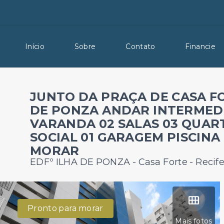
Início
Sobre
Contato
Financie
JUNTO DA PRAÇA DE CASA FOR
DE PONZA ANDAR INTERMEDI
VARANDA 02 SALAS 03 QUART
SOCIAL 01 GARAGEM PISCIN
MORAR
EDFº ILHA DE PONZA -
Casa Forte - Recif
Pronto para morar
Mais fotos