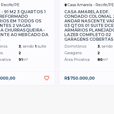
- Recife/PE
Casa Amarela - Recife/P
- 91 M2 3 QUARTOS 1
CASA AMARELA EDF.
 REFORMADO
CONDADO COLONIAL 
IOS EM TODOS OS
ANDAR NASCENTE VA
NTES 2 VAGAS
03 QTOS 01 SUITE DCE
NA CHURRASQUEIRA -
ARMÁRIOS PLANEJAD
ENTE AO MERCADO DA
LAZER COMPLETO 02
E
GARAGENS COBERTAS
rios
3
, sendo
1
suíte
Dormitórios
3
, sendo
ns
2
Garagens
2
vativa
91
m²
Área Privativa
80
m²
.000,00
R$750.000,00