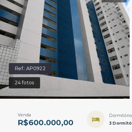
Ref.:
AP0922
24
fotos
Venda
Dormitóri
R$600.000,00
3 Dormitór