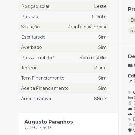
Posição solar
Leste
Pr
Posição
Frente
B
Situação
Pronto para morar
S
Escriturado
Sim
Averbado
Sim
De
Possui mobília?
Sem mobília
🏡
Terreno
Plano
Ed
Tem Financiamento
Sim
📍 
Aceita Financiamento
Sim
✨
🛏️
Área Privativa
88m²
🚿 
🛋️
🚗
✨ 
Augusto Paranhos
📡 
CRECI -
6401
🛡️