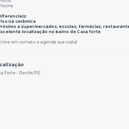
Pilotis
Piscina
Diferenciais:
Piso na cerâmica
Próximo a supermercados, escolas, farmácias, restaurant
Excelente localização no bairro de Casa forte
Entre em contato e agende sua visita!
calização
a Forte - Recife/PE