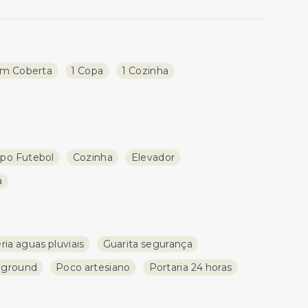
m Coberta
1 Copa
1 Cozinha
po Futebol
Cozinha
Elevador
a
ria aguas pluviais
Guarita segurança
yground
Poco artesiano
Portaria 24 horas