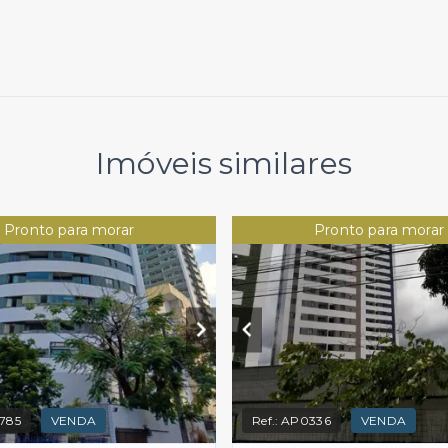
Imóveis similares
Pronto para morar
Pronto para morar
785
VENDA
Ref.:
AP0336
VENDA