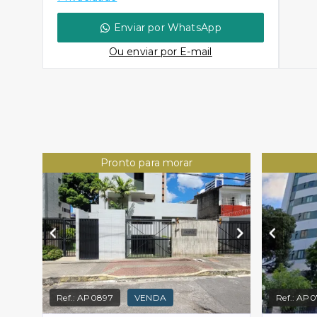
Enviar por WhatsApp
Ou e
nviar por E-mail
Pronto para morar
Ref.:
AP0897
VENDA
Ref.:
AP0