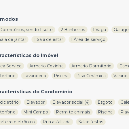
ômodos
Dormitórios, sendo 1 suíte
2 Banheiros
1 Vaga
Garage
Sala de jantar
1 Sala de estar
1 Área de serviço
racterísticas do Imóvel
rea Serviço
Armario Cozinha
Armario Dormitorio
Cam
nterfone
Lavanderia
Piscina
Piso Cerâmica
Varand
racterísticas do Condomínio
cicletário
Elevador
Elevador social
(
4
)
Esgoto
Gale
nterfone
Mini Campo
Permite animais
Piscina
Pla
rteiro eletrônico
Rua asfaltada
Salao festas